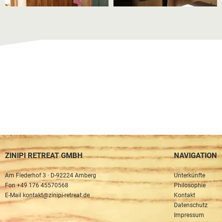
ZINIPI RETREAT GMBH
NAVIGATION
Navigation
Am Fiederhof 3 · D-92224 Amberg
Unterkünfte
überspringen
Fon
+49 176 45570568
Philosophie
E-Mail
kontakt@zinipi-retreat.de
Kontakt
Datenschutz
Impressum